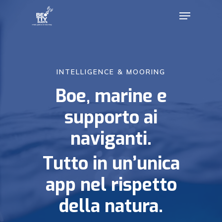
Skip
Menu
to
main
content
INTELLIGENCE & MOORING
Boe, marine e
supporto ai
naviganti.
Tutto in un’unica
app nel rispetto
della natura.