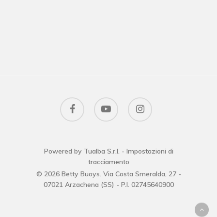
facebook
youtube
instagram
Powered by Tualba S.r.l.
-
Impostazioni di
tracciamento
© 2026 Betty Buoys. Via Costa Smeralda, 27 -
07021 Arzachena (SS) - P.I. 02745640900